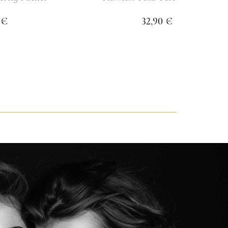
 €
32,90 €