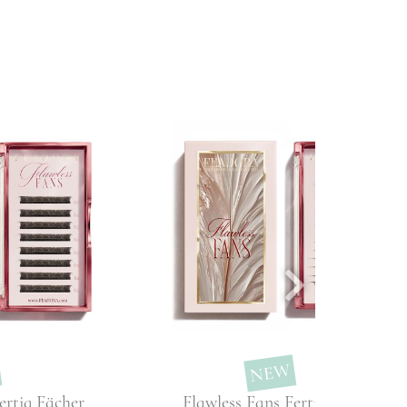
NEW
ertig Fächer
Flawless Fans Fertig Fächer