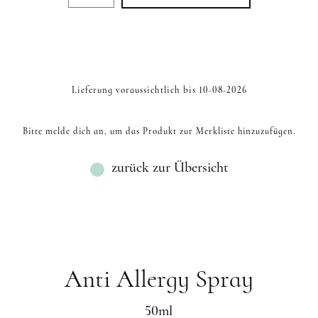
C MIX
8D CC EINZELLÄNGEN
4D CC BRAUN EINZEL
D MIX
6D C EINZELLÄNGEN
4D C EINZELLÄNGE
R
D EINZELLÄNGEN
CC MIX
8D D EINZELLÄNGEN
4D D BRAUN EINZELL
M EINZELLÄNGEN
D MIX
8D C EINZELLÄNGEN
4D C BRAUN EINZELL
L EINZELLÄNGEN
C MIX
Lieferung voraussichtlich bis 10-08-2026
CC MIX
D MIX
Bitte melde dich an, um das Produkt zur Merkliste hinzuzufügen.
M MIX
L MIX
zurück zur Übersicht
Anti Allergy Spray
50ml