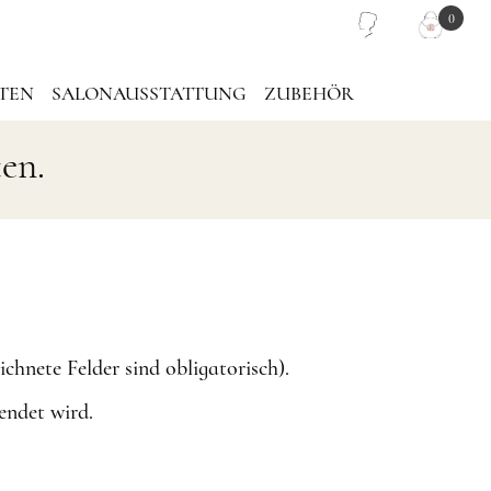
0
TEN
SALONAUSSTATTUNG
ZUBEHÖR
en.
PIEGEL
PINZETTEN TASCHE
LASH PLATTEN
TRAGETASCHE
chnete Felder sind obligatorisch).
endet wird.