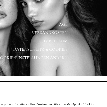
AGB
VERSANDKOSTEN
IMPRESSUM
DATENSCHUTZ & COOKIES
OOKIE-EINSTELLUNGEN ÄNDERN
g akzeptieren. Sie können Ihre Zustimmung über den Menüpunkt "Cookie-