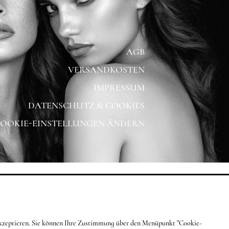
AGB
VERSANDKOSTEN
IMPRESSUM
DATENSCHUTZ & COOKIES
OOKIE-EINSTELLUNGEN ÄNDERN
g akzeptieren. Sie können Ihre Zustimmung über den Menüpunkt "Cookie-