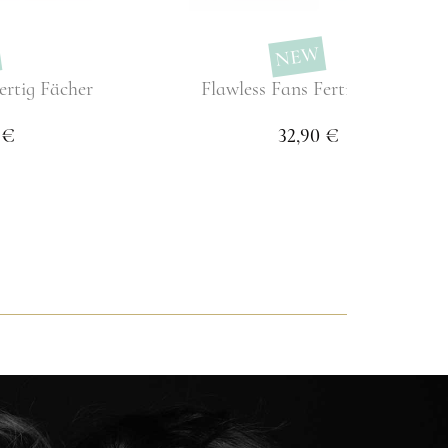
NEW
ertig Fächer
Flawless Fans Fertig Fächer
 €
32,90 €