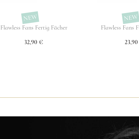
NEW
NEW
Flawless Fans Fertig Fächer
Flawless Fans F
32,90 €
23,90