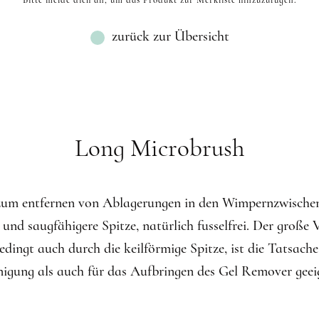
C MIX
8D CC EINZELLÄNGEN
4D CC BRAUN EINZEL
Bitte melde dich an, um das Produkt zur Merkliste hinzuzufügen.
D MIX
6D C EINZELLÄNGEN
4D C EINZELLÄNGE
R
D EINZELLÄNGEN
CC MIX
8D D EINZELLÄNGEN
4D D BRAUN EINZELL
M EINZELLÄNGEN
zurück zur Übersicht
D MIX
8D C EINZELLÄNGEN
4D C BRAUN EINZELL
L EINZELLÄNGEN
C MIX
CC MIX
D MIX
M MIX
Long Microbrush
L MIX
 zum entfernen von Ablagerungen in den Wimpernzwische
 und saugfähigere Spitze, natürlich fusselfrei. Der große V
dingt auch durch die keilförmige Spitze, ist die Tatsache
nigung als auch für das Aufbringen des Gel Remover geeig