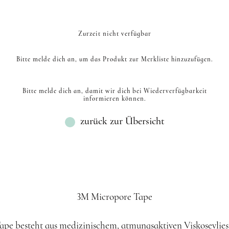
C MIX
8D CC EINZELLÄNGEN
4D CC BRAUN EINZEL
D MIX
6D C EINZELLÄNGEN
4D C EINZELLÄNGE
R
D EINZELLÄNGEN
CC MIX
8D D EINZELLÄNGEN
4D D BRAUN EINZELL
M EINZELLÄNGEN
D MIX
8D C EINZELLÄNGEN
4D C BRAUN EINZELL
Zurzeit nicht verfügbar
L EINZELLÄNGEN
C MIX
Bitte melde dich an, um das Produkt zur Merkliste hinzuzufügen.
CC MIX
D MIX
Bitte melde dich an, damit wir dich bei Wiederverfügbarkeit
M MIX
informieren können.
L MIX
zurück zur Übersicht
3M Micropore Tape
pe besteht aus medizinischem, atmungsaktiven Viskosevlies. E