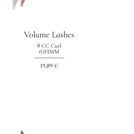
Volume Lashes
8 CC Curl
0,03MM
19,89 €