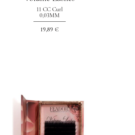
11 CC Curl
0,03MM
19,89 €