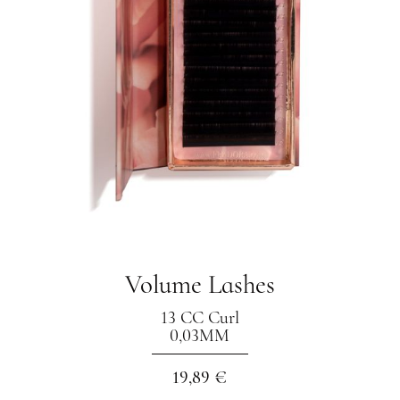
Volume Lashes
13 CC Curl
0,03MM
19,89 €