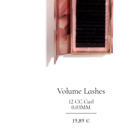
Volume Lashes
12 CC Curl
0,03MM
19,89 €