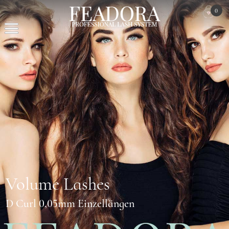
0
Volume Lashes
D Curl 0,05mm Einzellängen