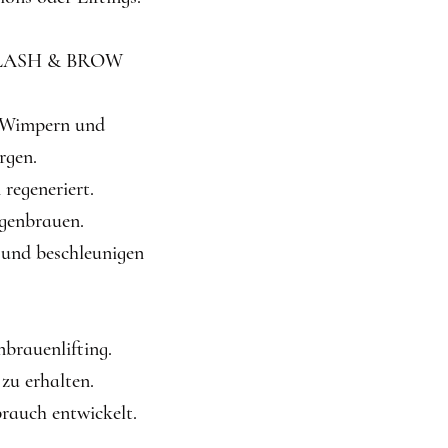
RA LASH & BROW
e Wimpern und
rgen.
regeneriert.
genbrauen.
 und beschleunigen
brauenlifting.
 zu erhalten.
uch entwickelt.