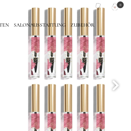
0
TEN
SALONAUSSTATTUNG
ZUBEHÖR
PIEGEL
PINZETTEN TASCHE
LASH PLATTEN
TRAGETASCHE