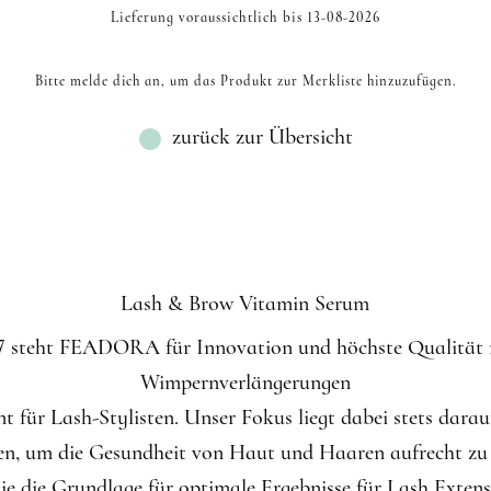
C MIX
8D CC EINZELLÄNGEN
4D CC BRAUN EINZEL
D MIX
6D C EINZELLÄNGEN
4D C EINZELLÄNGE
Lieferung voraussichtlich bis 13-08-2026
R
D EINZELLÄNGEN
CC MIX
8D D EINZELLÄNGEN
4D D BRAUN EINZELL
M EINZELLÄNGEN
D MIX
8D C EINZELLÄNGEN
4D C BRAUN EINZELL
Bitte melde dich an, um das Produkt zur Merkliste hinzuzufügen.
L EINZELLÄNGEN
C MIX
zurück zur Übersicht
CC MIX
D MIX
M MIX
L MIX
Lash & Brow Vitamin Serum
17 steht FEADORA für Innovation und höchste Qualität
Wimpernverlängerungen
 für Lash-Stylisten. Unser Fokus liegt dabei stets dara
en, um die Gesundheit von Haut und Haaren aufrecht zu 
ie die Grundlage für optimale Ergebnisse für Lash Extensi