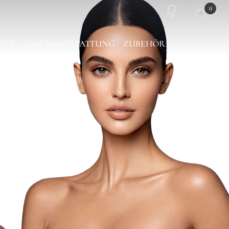
0
TEN
SALONAUSSTATTUNG
ZUBEHÖR
PIEGEL
PINZETTEN TASCHE
LASH PLATTEN
TRAGETASCHE