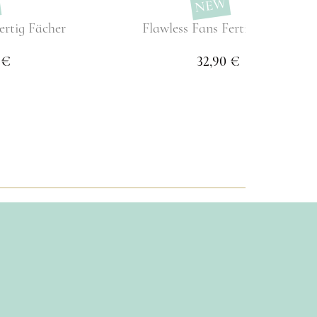
NEW
ertig Fächer
Flawless Fans Fertig Fächer
 €
32,90 €