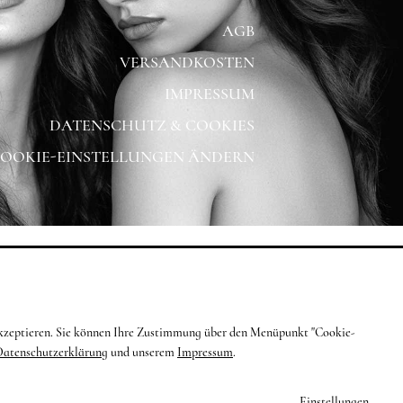
AGB
VERSANDKOSTEN
IMPRESSUM
DATENSCHUTZ & COOKIES
OOKIE-EINSTELLUNGEN ÄNDERN
g akzeptieren. Sie können Ihre Zustimmung über den Menüpunkt "Cookie-
Datenschutzerklärung
und unserem
Impressum
.
Einstellungen
...