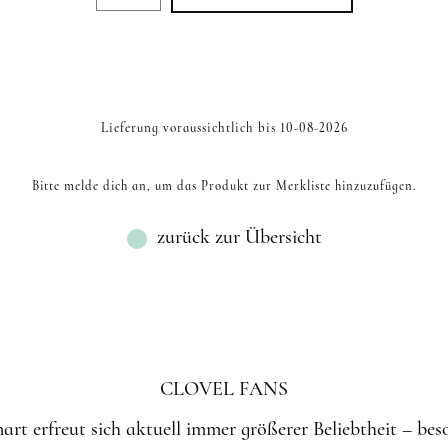
C MIX
8D CC EINZELLÄNGEN
4D CC BRAUN EINZEL
D MIX
6D C EINZELLÄNGEN
4D C EINZELLÄNGE
R
D EINZELLÄNGEN
CC MIX
8D D EINZELLÄNGEN
4D D BRAUN EINZELL
M EINZELLÄNGEN
D MIX
8D C EINZELLÄNGEN
4D C BRAUN EINZELL
L EINZELLÄNGEN
C MIX
Lieferung voraussichtlich bis 10-08-2026
CC MIX
D MIX
Bitte melde dich an, um das Produkt zur Merkliste hinzuzufügen.
M MIX
L MIX
zurück zur Übersicht
CLOVEL FANS
rt erfreut sich aktuell immer größerer Beliebtheit – be