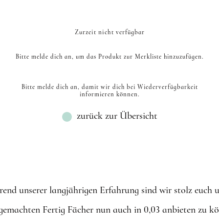
C MIX
8D CC EINZELLÄNGEN
4D CC BRAUN EINZEL
D MIX
6D C EINZELLÄNGEN
4D C EINZELLÄNGE
R
D EINZELLÄNGEN
CC MIX
8D D EINZELLÄNGEN
4D D BRAUN EINZELL
M EINZELLÄNGEN
D MIX
8D C EINZELLÄNGEN
4D C BRAUN EINZELL
Zurzeit nicht verfügbar
L EINZELLÄNGEN
C MIX
Bitte melde dich an, um das Produkt zur Merkliste hinzuzufügen.
CC MIX
D MIX
Bitte melde dich an, damit wir dich bei Wiederverfügbarkeit
M MIX
informieren können.
L MIX
zurück zur Übersicht
rend unserer langjährigen Erfahrung sind wir stolz euch 
emachten Fertig Fächer nun auch in 0,03 anbieten zu k