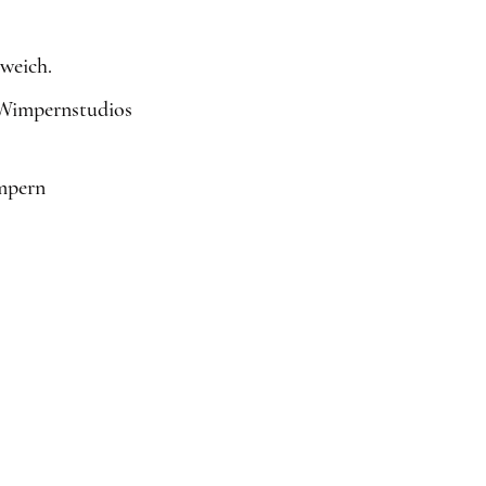
 weich.
 Wimpernstudios
mpern