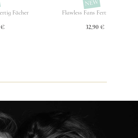
NEW
ertig Fächer
Flawless Fans Fertig Fächer
 €
32,90 €