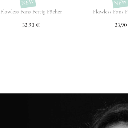
NEW
NEW
Flawless Fans Fertig Fächer
Flawless Fans F
32,90 €
23,90