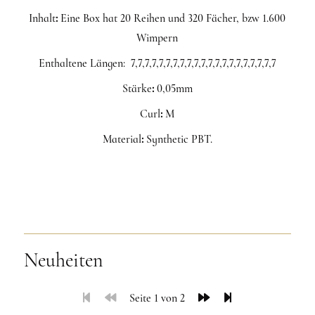
Inhalt
:
Eine Box hat 20 Reihen und 320 Fächer, bzw 1.600
Wimpern
Enthaltene Längen: 7,7,7,7,7,7,7,7,7,7,7,7,7,7,7,7,7,7,7,7,7
Stärke
:
0,05mm
Curl
:
M
Material
:
Synthetic PBT.
Neuheiten
Seite 1 von 2