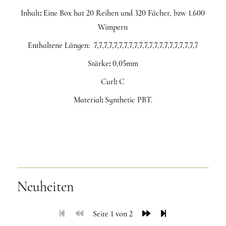
Inhalt
:
Eine Box hat 20 Reihen und 320 Fächer, bzw 1.600
Wimpern
Enthaltene Längen: 7,7,7,7,7,7,7,7,7,7,7,7,7,7,7,7,7,7,7,7,7
Stärke
:
0,05mm
Curl
:
C
Material
:
Synthetic PBT.
Neuheiten
Seite 1 von 2