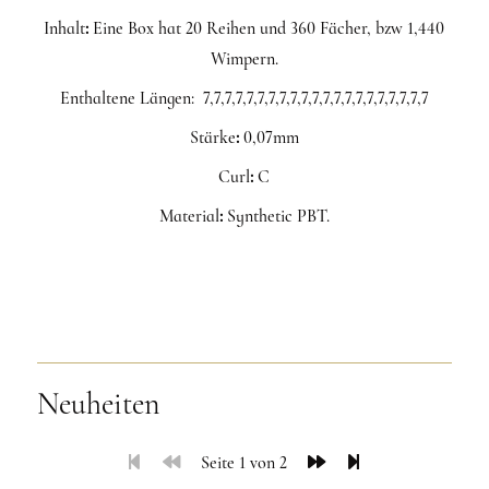
Inhalt
:
Eine Box hat 20 Reihen und 360 Fächer, bzw 1,440
Wimpern.
Enthaltene Längen: 7,7,7,7,7,7,7,7,7,7,7,7,7,7,7,7,7,7,7,7,7
Stärke
:
0,07mm
Curl
:
C
Material
:
Synthetic PBT.
Neuheiten
Seite 1 von 2