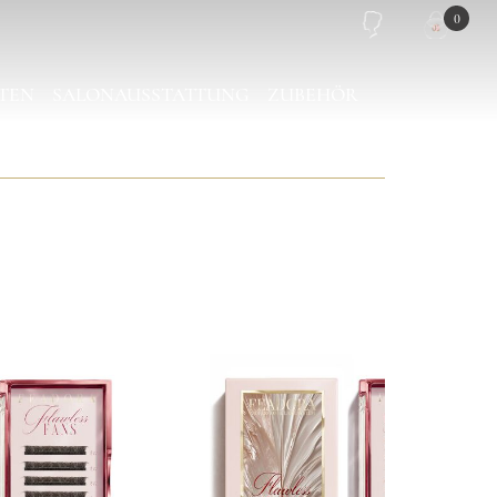
0
TEN
SALONAUSSTATTUNG
ZUBEHÖR
PIEGEL
PINZETTEN TASCHE
LASH PLATTEN
TRAGETASCHE